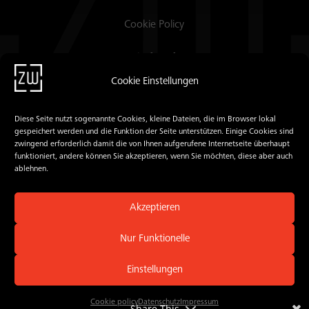
Cookie Policy
Lastchrift Auftrag
Cookie Einstellungen
Webmail
Diese Seite nutzt sogenannte Cookies, kleine Dateien, die im Browser lokal
Mailcommander
gespeichert werden und die Funktion der Seite unterstützen. Einige Cookies sind
zwingend erforderlich damit die von Ihnen aufgerufene Internetseite überhaupt
PROFON
funktioniert, andere können Sie akzeptieren, wenn Sie möchten, diese aber auch
ablehnen.
#BePartnerNotNumber
Akzeptieren
Nur Funktionelle
© 2018 - 2026 zacweb.net e.U
Einstellungen
Cookie policy
Datenschutz
Impressum
Share This