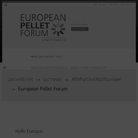
eit
odus
zacweb.net
zacnews
#BePartnerNotNumber
$
$
dus
European Pellet Forum
$
Hallo Europa!