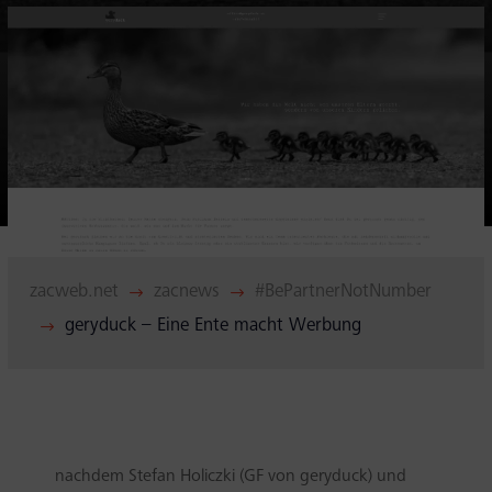
eit
odus
zacweb.net
zacnews
#BePartnerNotNumber
$
$
dus
geryduck – Eine Ente macht Werbung
$
nachdem Stefan Holiczki (GF von geryduck) und