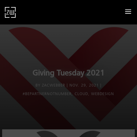
Giving Tuesday 2021
BY
ZACWEBBER
NOV. 29, 2021
#BEPARTNERNOTNUMBER
,
CLOUD
,
WEBDESIGN
dus