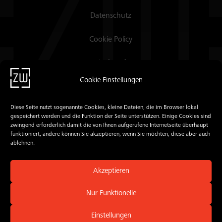
Datenschutz
Cookie Policy
Lastchrift Auftrag
Cookie Einstellungen
Webmail
Diese Seite nutzt sogenannte Cookies, kleine Dateien, die im Browser lokal
Mailcommander
gespeichert werden und die Funktion der Seite unterstützen. Einige Cookies sind
zwingend erforderlich damit die von Ihnen aufgerufene Internetseite überhaupt
PROFON
funktioniert, andere können Sie akzeptieren, wenn Sie möchten, diese aber auch
ablehnen.
#BePartnerNotNumber
Akzeptieren
Nur Funktionelle
© 2018 - 2026 zacweb.net e.U
Einstellungen