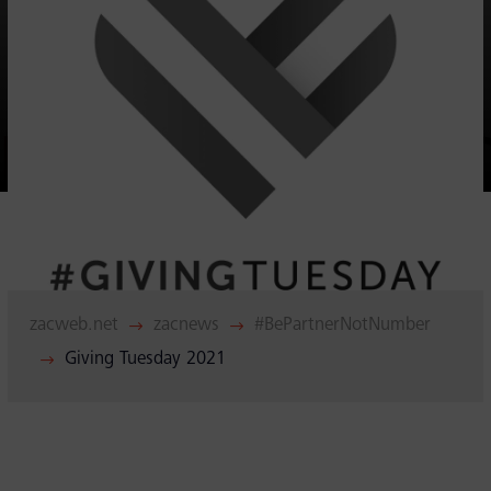
eit
odus
dus
zacweb.net
zacnews
#BePartnerNotNumber
$
$
Giving Tuesday 2021
$