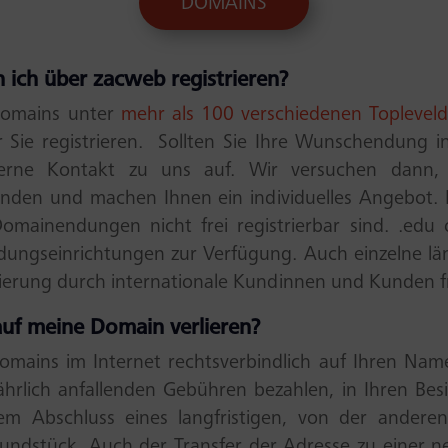
DOMAINS
ich über zacweb registrieren?
Domains unter
mehr als 100 verschiedenen Toplevel
 Sie registrieren. Sollten Sie Ihre Wunschendung i
erne Kontakt zu uns auf. Wir versuchen dann, 
 finden und machen Ihnen ein individuelles Angebot. 
mainendungen nicht frei registrierbar sind. .edu o
ildungseinrichtungen zur Verfügung. Auch einzelne lä
strierung durch internationale Kundinnen und Kunden 
auf meine Domain verlieren?
mains im Internet rechtsverbindlich auf Ihren Name
jährlich anfallenden Gebühren bezahlen, in Ihren Bes
m Abschluss eines langfristigen, von der andere
rundstück. Auch der Transfer der Adresse zu einer n