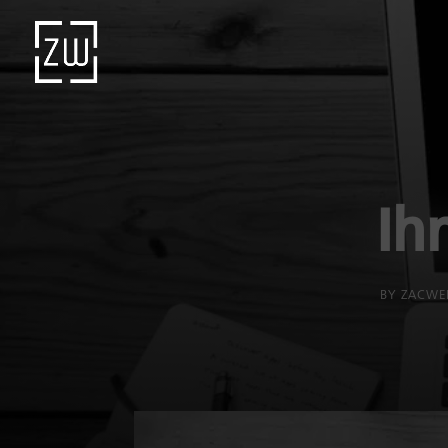
Ih
BY
ZACWE