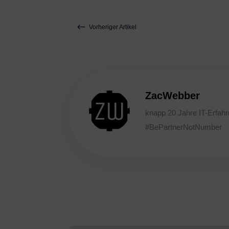
#
Vorheriger Artikel
ZacWebber
knapp 20 Jahre IT-Erfahr
#BePartnerNotNumber