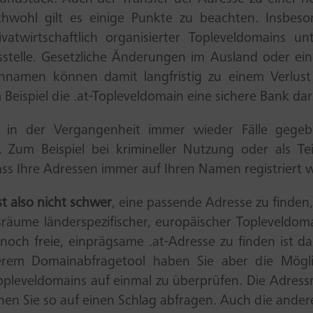
ichwohl gilt es einige Punkte zu beachten. Insbeso
ivatwirtschaftlich organisierter Topleveldomains u
gsstelle. Gesetzliche Änderungen im Ausland oder ei
innamen können damit langfristig zu einem Verlust
m Beispiel die .at-Topleveldomain eine sichere Bank dar
 in der Vergangenheit immer wieder Fälle gege
Zum Beispiel bei krimineller Nutzung oder als Te
dass Ihre Adressen immer auf Ihren Namen registriert 
t also nicht schwer
, eine passende Adresse zu finden
äume länderspezifischer, europäischer Topleveldomai
e noch freie, einprägsame .at-Adresse zu finden ist d
serem Domainabfragetool haben Sie aber die Mögli
pleveldomains auf einmal zu überprüfen. Die Adressrä
nen Sie so auf einen Schlag abfragen. Auch die and