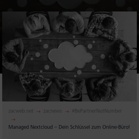
eit
odus
dus
zacweb.net
zacnews
#BePartnerNotNumber
$
$
$
Managed Nextcloud – Dein Schlüssel zum Online-Büro!