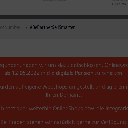
NotNumber
#BePartnerSellSmarter
$
legungen, haben wir uns dazu entschlossen, OnlineOrd
ab 12.05.2022
in die
digitale Pension
zu schicken.
rden auf eigene Webshops umgestellt und agieren n
Ihren Domains.
bietet aber weiterhin OnlineShops bzw. die Integrati
Bei Fragen stehen wir natürlich gerne zur Verfügung.