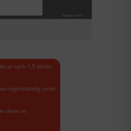
er.at nach 1,5 Jahren
un eigenständig unter
on derer an.