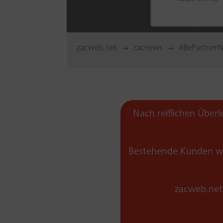
zacweb.net
zacnews
#BePartner
$
$
Nach reiflichen Über
Bestehende Kunden wu
zacweb.net 