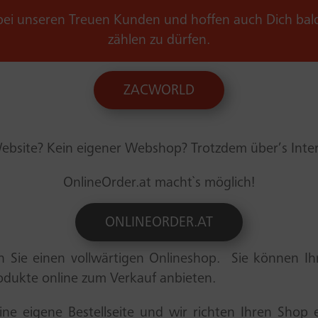
bei unseren Treuen Kunden und hoffen auch Dich bal
zählen zu dürfen.
ZACWORLD
ebsite? Kein eigener Webshop? Trotzdem über’s Inte
OnlineOrder.at macht`s möglich!
ONLINEORDER.AT
n Sie einen vollwärtigen Onlineshop. Sie können Ihr
rodukte online zum Verkauf anbieten.
ne eigene Bestellseite und wir richten Ihren Shop 