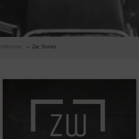
NotNumber
Zac Stories
$