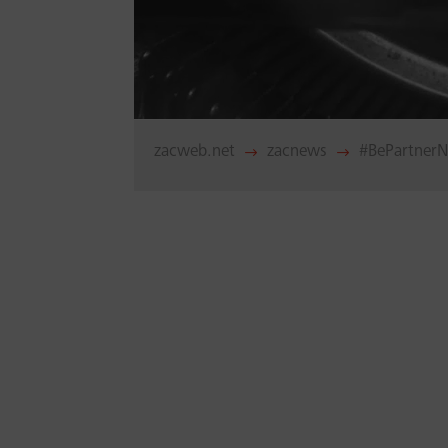
zacweb.net
zacnews
#BePartner
$
$