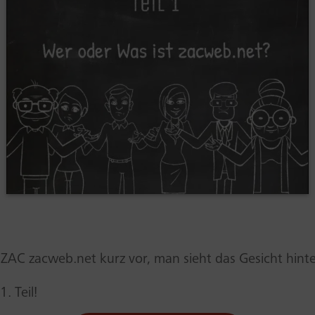
lt ZAC zacweb.net kurz vor, man sieht das Gesicht hint
. Teil!